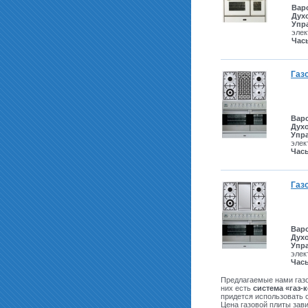
Вар
Дух
Упр
элек
Час
Газо
Вар
Дух
Упр
элек
Час
Газо
Вар
Дух
Упр
элек
Час
Предлагаемые нами газ
них есть
система «газ-
придется использовать с
Цена газовой плиты зави