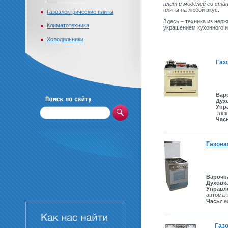
плит и моделей со ста
плиты на любой вкус.
Газоэлектрические плиты
Здесь – техника из нер
Климатотехника
украшением кухонного и
Холодильники
Газ
Вар
Дух
Упр
элек
Час
Газова
Варочн
Духовк
Управл
автомат
Часы
: 
Газо