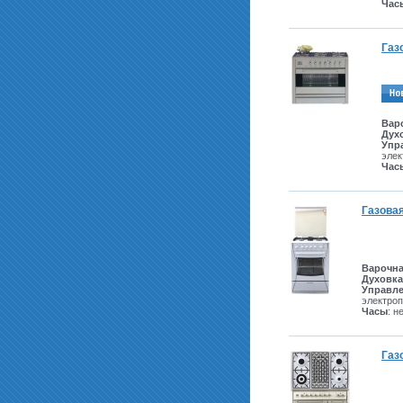
Час
Газ
Вар
Дух
Упр
элек
Час
Газовая
Варочна
Духовка
Управл
электроп
Часы
: н
Газ