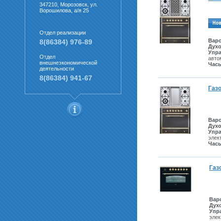
347210, Морозовск, ул.
Ворошилова, а/я 25
Отдел реализации
Варо
8(86384) 976-89
Дух
Упр
Отдел
авто
внешнеэкономической
Час
деятельности
8(86384) 941-67
Газо
Варо
Дух
Упр
элек
Час
Газ
Вар
Дух
Упр
элек