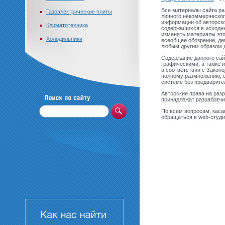
Все материалы сайта ра
Газоэлектрические плиты
личного некоммерческог
информации об авторско
Климатотехника
содержащихся в исходны
изменять материалы это
Холодильники
всеобщее обозрение, де
любым другим образом 
Содержание данного сайт
графическими, а также
в соответствии с Закон
полному размножению, 
системе без предварите
Авторские права на разр
принадлежат разработчик
По всем вопросам, каса
обращаться в web-студи