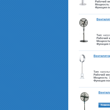
Рабочий м
Мощность
Функция п
Вентилят
Тип
: напо
Рабочий 
Мощност
Функция 
Вентилятор
Тип
: наполь
Рабочий ме
Мощность
: 
Функция по
Вентиля