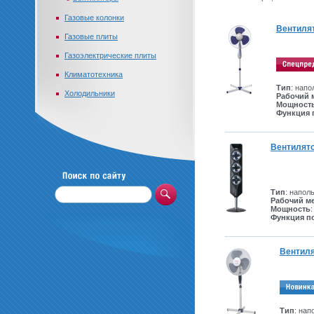
Газовые колонки
Вентилят
Газовые плиты
Газоэлектрические плиты
Климатотехника
Тип
: нап
Холодильники
Рабочий 
Мощност
Функция 
Вентилято
Тип
: напол
Рабочий м
Мощность
:
Функция п
Вентиля
Тип
: нап