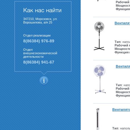
Рабочий
Мощнос
Функция
347210, Морозовск, ул.
Ворошилова, а/я 25
Вентиля
Отдел реализации
8(86384) 976-89
Тип
: нап
Рабочий 
Мощност
Отдел
Функция 
внешнеэкономической
деятельности
8(86384) 941-67
Вентиля
Тип
: нап
Рабочий
Мощнос
Функция
Вентилято
Тип
: напол