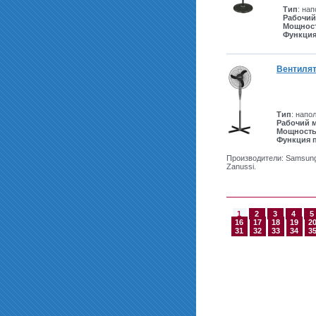
Тип
: на
Рабочий
Мощнос
Функция
Вентилят
Тип
: напо
Рабочий 
Мощност
Функция 
Производители: Samsung, 
Zanussi.
1
2
3
4
5
16
17
18
19
2
31
32
33
34
3