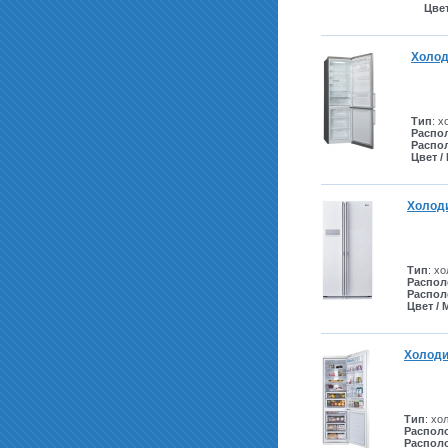
Цве
Холод
Тип
: 
Распо
Распо
Цвет /
Холод
Тип
: х
Распол
Распол
Цвет /
Холоди
Тип
: хо
Распол
Распол