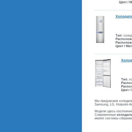
Цвет / 
Холодил
Тип
: холо
Располож
Располож
Цвет / Ма
Холод
Тип
: 
Распо
Распо
Цвет /
Мы предлагаем холодиль
Samsung, LG, Hotpoint-Ari
Модели здесь
постоянн
Современные
холодиль
имеют системы сбереже