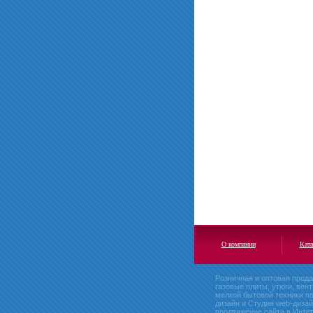
О компании
Ката
Розничная и оптовая
прода
газовые плиты, утюги, вен
мелкой бытовой техники п
дизайн и Студия web-дизай
продвижение сайта в Интер