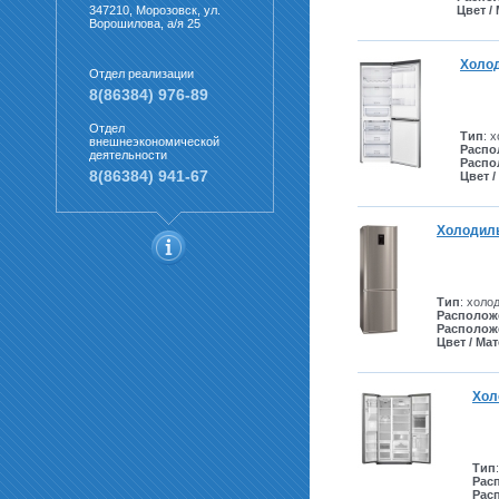
347210, Морозовск, ул.
Цвет /
Ворошилова, а/я 25
Холо
Отдел реализации
8(86384) 976-89
Отдел
Тип
: 
внешнеэкономической
Распо
деятельности
Распо
8(86384) 941-67
Цвет 
Холодил
Тип
: холо
Располож
Располож
Цвет / Ма
Хол
Тип
Рас
Рас