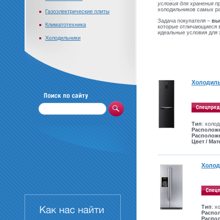
условия для хранения п
холодильников самых р
Газоэлектрические плиты
Задача покупателя –
вы
Климатотехника
которые отличающиеся 
идеальные условия для
Холодильники
Холодиль
Тип
: холо
Располож
Располож
Цвет / Ма
Холод
Тип
: х
Распо
Распо